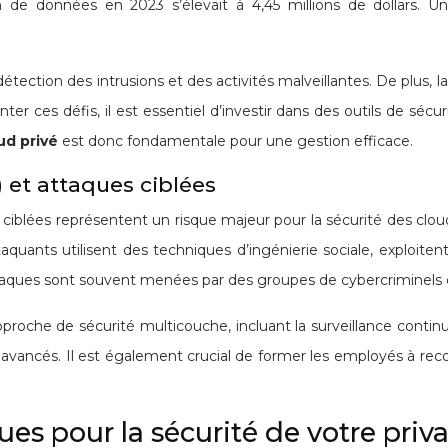
 de données en 2023 s’élevait à 4,45 millions de dollars. U
détection des intrusions et des activités malveillantes. De plus, 
ter ces défis, il est essentiel d’investir dans des outils de sécur
ud privé
est donc fondamentale pour une gestion efficace.
 et attaques ciblées
iblées représentent un risque majeur pour la sécurité des cloud
uants utilisent des techniques d’ingénierie sociale, exploitent
taques sont souvent menées par des groupes de cybercriminels o
proche de sécurité multicouche, incluant la surveillance contin
vancés. Il est également crucial de former les employés à recon
ues pour la sécurité de votre priv