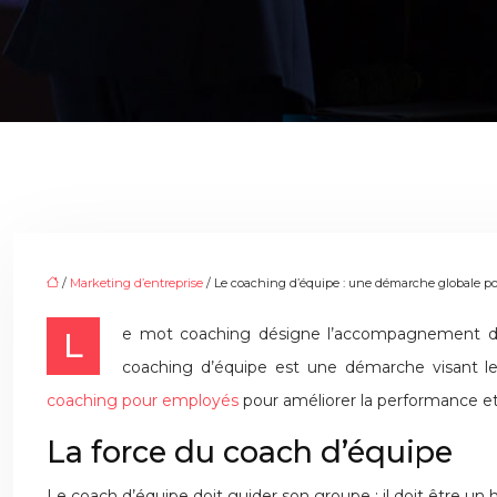
/
Marketing d’entreprise
/ Le coaching d’équipe : une démarche globale p
Le mot coaching désigne l’accompagnement d’un groupe de personnes ou d’une équipe afin de les orienter et de les aider à atteindre leur objectif de réussite. Le
coaching d’équipe est une démarche visant l
coaching pour employés
pour améliorer la performance et 
La force du coach d’équipe
Le coach d’équipe doit guider son groupe ; il doit être un h