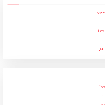
Commen
Les 
Le gui
Com
Les
Le 