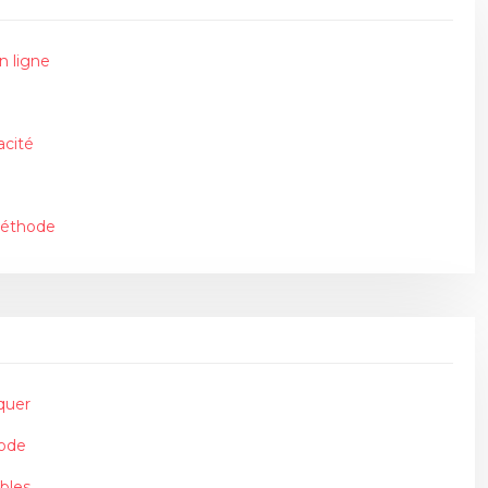
n ligne
acité
méthode
quer
hode
bles