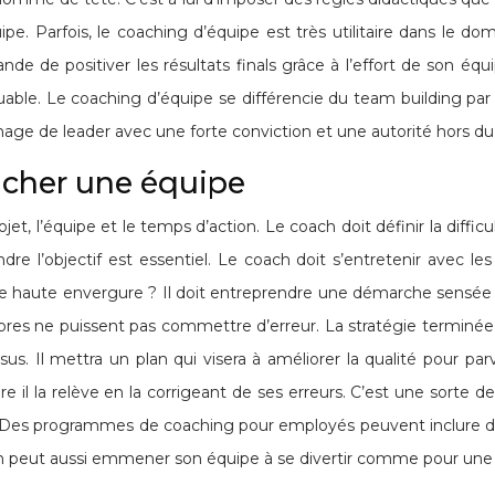
. Parfois, le coaching d’équipe est très utilitaire dans le do
mande de positiver les résultats finals grâce à l’effort de son é
le. Le coaching d’équipe se différencie du team building par le 
mage de leader avec une forte conviction et une autorité hors 
cher une équipe
ojet, l’équipe et le temps d’action. Le coach doit définir la diffic
dre l’objectif est essentiel. Le coach doit s’entretenir avec le
e haute envergure ? Il doit entreprendre une démarche sensée mai
res ne puissent pas commettre d’erreur. La stratégie terminée, il
s. Il mettra un plan qui visera à améliorer la qualité pour parv
 il la relève en la corrigeant de ses erreurs. C’est une sorte de
et. Des programmes de coaching pour employés peuvent inclure des
 coach peut aussi emmener son équipe à se divertir comme pour une 